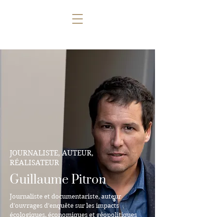
GUILLAUME
PITRON
JOURNALISTE, AUTEUR,
RÉALISATEUR
Guillaume Pitron
Journaliste et documentariste, auteur
d’ouvrages d’enquête sur les impacts
écologiques, économiques et géopolitiques