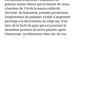
graisses moins chères que le beurre de cacao,
à hauteur de 5 % de la masse solide du
chocolat. En Indonésie, premier producteur,
l’exploitation de palmiers à huile a largement
participé à la destruction, en vingt ans, d’un
tiers de la forêt du pays qui est pourtant le
deuxième poumon de notre planète, après
l’Amazonie. Au détriment, bien sûr, de son
écosystème foisonnant, à commencer par les
orangs-outans, qui sont aujourd’hui en voie
d’extinction. Guillaume participe au
sauvetage de l’un de ces primates devenus
prisonniers d’une forêt rongée par les
palmiers et pénètre dans une exploitation de
Sinar Mas,
le premier exportateur mondial de
ce que l’on nomme, là-bas, "l’or rouge".
La sale guerre des terres rares
France
5 - 2012 - 52
'
Cerium, terbium, samarium, gadolinium, ces
métaux demeurent méconnus du grand