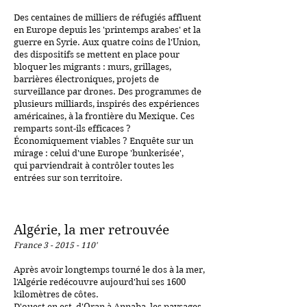
Des centaines de milliers de réfugiés affluent
en Europe depuis les 'printemps arabes' et la
guerre en Syrie. Aux quatre coins de l'Union,
des dispositifs se mettent en place pour
bloquer les migrants : murs, grillages,
barrières électroniques, projets de
surveillance par drones. Des programmes de
plusieurs milliards, inspirés des expériences
américaines, à la frontière du Mexique. Ces
remparts sont-ils efficaces ?
Économiquement viables ? Enquête sur un
mirage : celui d'une Europe 'bunkerisée',
qui parviendrait à contrôler toutes les
entrées sur son territoire.
Algérie, la mer retrouvée
France
3 - 2015 - 110
'
Après avoir longtemps tourné le dos à la mer,
l'Algérie redécouvre aujourd'hui ses 1600
kilomètres de côtes.
D'ouest en est, d'Oran à Annaba, les paysages