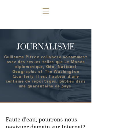
GUILLAUME
PITRON
JOURNALISME
Guillaume Pitron collabore notamment
avec des revues telles que Le Monde
diplomatique, Géo, National
Geographic et The Washington
Quarterly. Il est l’auteur d’une
centaine de reportages, publiés dans
une quarantaine de pays.
Faute d'eau, pourrons-nous
naviguer demain sur Internet?