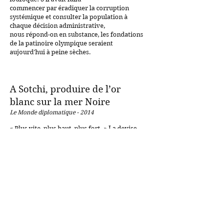
commencer par éradiquer la corruption
systémique et consulter la population à
chaque décision administrative,
nous répond-on en substance, les fondations
de la patinoire olympique seraient
aujourd’hui à peine sèches.
A Sotchi, produire de l’or
blanc sur la mer Noire
Le Monde diplomatique - 2014
« Plus vite, plus haut, plus fort. » La devise
olympique s’applique aussi bien aux
performances des
skieurs
qu’au budget des Jeux d’hiver
organisés à Sotchi. Pour M. Vladimir Poutine,
il s’agit à la fois de célébrer
l’identité
nationale et de réaffirmer la
puissance de l’Etat dans le Caucase du Nord.
Mais les rebelles
islamistes
du Daghestan ont juré de saboter
la fête.