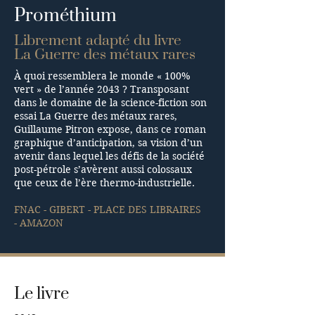
Prométhium
Librement adapté du livre
La Guerre des métaux rares
À quoi ressemblera le monde « 100%
vert » de l’année 2043 ? Transposant
dans le domaine de la science-fiction son
essai La Guerre des métaux rares,
Guillaume Pitron expose, dans ce roman
graphique d’anticipation, sa vision d’un
avenir dans lequel les défis de la société
post-pétrole s’avèrent aussi colossaux
que ceux de l’ère thermo-industrielle.
FNAC -
GIBERT -
PLACE DES LIBRAIRES
-
AMAZON
Le livre