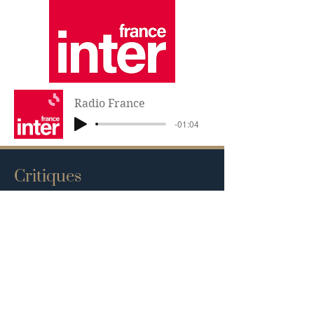
Radio France
-01:04
Critiques
« Prométhium est une œuvre de lanceurs
d’alerte qui partent du réel (un
remarquable dossier final vient éclairer
et illustrer la réalité de cette face
obscure de la transition énergétique)
pour illustrer les grands travers de ces
métaux rares. » (Usbek et Rica)
« Prométhium (…) a demandé un